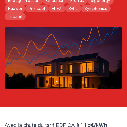
Bridage injection
Onduleur
Fronius
Sigenergy
Huawei
Prix spot
EPEX
3ERL
Symphonics
Tutoriel
Avec la chute du tarif EDF OA à
1,1 c€/kWh