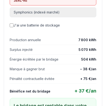
3ERL-RE
Symphonics (indexé marché)
J'ai une batterie de stockage
Production annuelle
7 800 kWh
Surplus injecté
5 070 kWh
Énergie écrêtée par le bridage
504 kWh
Manque à gagner brut
− 38 €/an
Pénalité contractuelle évitée
+ 75 €/an
+
37
€/an
Bénéfice net du bridage
Le bridage est rentable dans votre