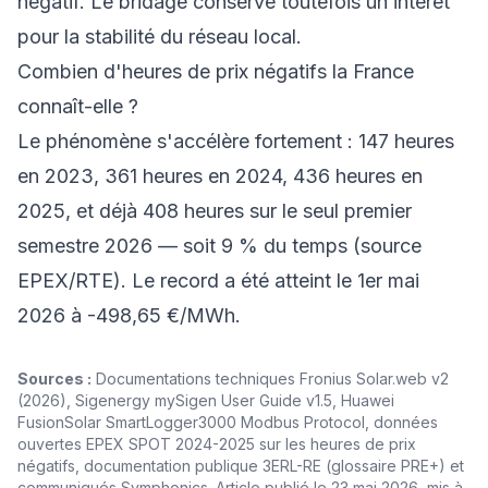
négatif. Le bridage conserve toutefois un intérêt
pour la stabilité du réseau local.
Combien d'heures de prix négatifs la France
connaît-elle ?
Le phénomène s'accélère fortement : 147 heures
en 2023, 361 heures en 2024, 436 heures en
2025, et déjà 408 heures sur le seul premier
semestre 2026 — soit 9 % du temps (source
EPEX/RTE). Le record a été atteint le 1er mai
2026 à -498,65 €/MWh.
Sources :
Documentations techniques Fronius Solar.web v2
(2026), Sigenergy mySigen User Guide v1.5, Huawei
FusionSolar SmartLogger3000 Modbus Protocol, données
ouvertes EPEX SPOT 2024-2025 sur les heures de prix
négatifs, documentation publique 3ERL-RE (glossaire PRE+) et
communiqués Symphonics. Article publié le 23 mai 2026, mis à