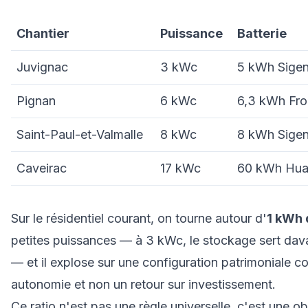
Chantier
Puissance
Batterie
Juvignac
3 kWc
5 kWh Sige
Pignan
6 kWc
6,3 kWh Fro
Saint-Paul-et-Valmalle
8 kWc
8 kWh Sige
Caveirac
17 kWc
60 kWh Hu
Sur le résidentiel courant, on tourne autour d'
1 kWh 
petites puissances — à 3 kWc, le stockage sert dava
— et il explose sur une configuration patrimoniale co
autonomie et non un retour sur investissement.
Ce ratio n'est pas une règle universelle, c'est une o