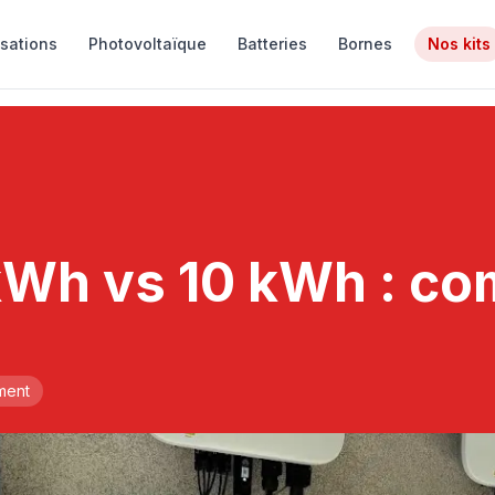
isations
Photovoltaïque
Batteries
Bornes
Nos kits
 kWh vs 10 kWh : co
ment