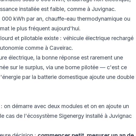
issance installée est faible, comme à Juvignac.
 9 000 kWh par an, chauffe-eau thermodynamique ou
rmat le plus fréquent aujourd'hui.
ourd et pilotable existe : véhicule électrique rechargé
d'autonomie comme à Caveirac.
ure électrique, la bonne réponse est rarement une
née sur le surplus, via une borne pilotée — c'est ce
er l'énergie par la batterie domestique ajoute une double
: on démarre avec deux modules et on en ajoute un
t le cas de l'écosystème Sigenergy installé à Juvignac
leure décision :
commencer petit, mesurer un an de