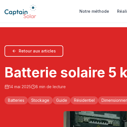
Notre méthode
Réal
Retour aux articles
Batterie solaire 5
14 mai 2025
8
min de lecture
Batteries
Stockage
Guide
Résidentiel
Dimensionne