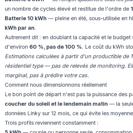
un nombre de cycles élevé et restitue de l'ordre de
Batterie 10 kWh
— pleine en été, sous-utilisée en hi
kWh par an
.
Autrement dit : en doublant la capacité et le budge
d'environ
60 %, pas de 100 %
. Le coût du kWh st
Estimations calculées à partir d'un productible d
résidentiel type — pas de relevés de monitoring. Ell
marginal, pas à prédire votre cas.
Comment nous dimensionnons réellement
Le bon point de départ n'est pas la puissance des 
coucher du soleil et le lendemain matin
— la seule
données Linky sur 12 mois, ce qui évite les moyenn
Trois profils reviennent constamment :
5 kWh
— couple ou personne seule, consommation a