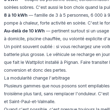
soirées sobres. C'est aussi le bon choix quand la pu
8 à 10 kWh
— famille de 3 à 5 personnes, 6 000 à
pompe à chaleur, forte activité en soirée. C'est le fo
Au-delà de 10 kWh
— pertinent surtout si un usage l
à domicile, piscine chauffée, ou volonté explicite 
Un point souvent oublié : si vous rechargez une voit
batterie plus grosse. Le véhicule se recharge en jour
que fait le Wattpilot installé à Pignan. Faire transit
conversion et donc des pertes.
La modularité change l'arbitrage
Plusieurs gammes que nous posons sont empilables 
troisième plus tard, sans remplacer l'onduleur. C'es
et Saint-Paul-et-Valmalle.
Quand c'est possible, c'est presque toujours la meil