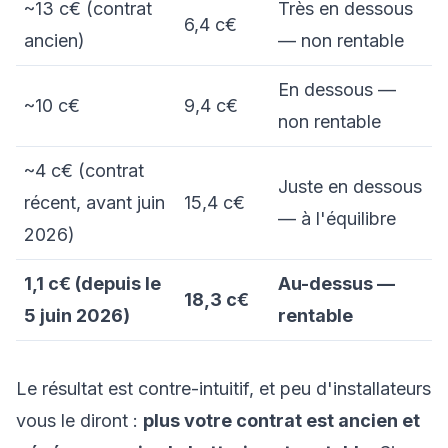
~13 c€ (contrat
Très en dessous
6,4 c€
ancien)
— non rentable
En dessous —
~10 c€
9,4 c€
non rentable
~4 c€ (contrat
Juste en dessous
récent, avant juin
15,4 c€
— à l'équilibre
2026)
1,1 c€ (depuis le
Au-dessus —
18,3 c€
5 juin 2026)
rentable
Le résultat est contre-intuitif, et peu d'installateurs
vous le diront :
plus votre contrat est ancien et